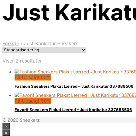
Just Karika
Forside
/
Just Karikatur Sneakers
Viser 2 resultater
På Udsalg! 60%
Fashion Sneakers Plakat Lærred – Just Karikatur 337688506
På Udsalg! 60%
Favorit Sneakers Plakat Lærred – Just Karikatur 337688506
© 2026 Sneakerz
×
×