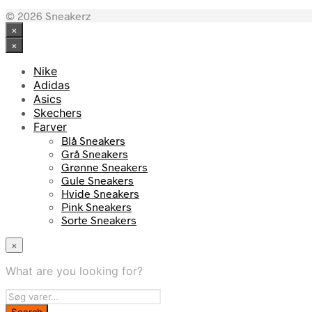
© 2026 Sneakerz
×
×
Nike
Adidas
Asics
Skechers
Farver
Blå Sneakers
Grå Sneakers
Grønne Sneakers
Gule Sneakers
Hvide Sneakers
Pink Sneakers
Sorte Sneakers
×
What are you looking for?