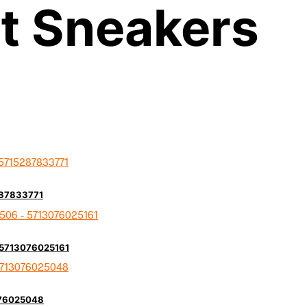
t Sneakers
287833771
 5713076025161
076025048