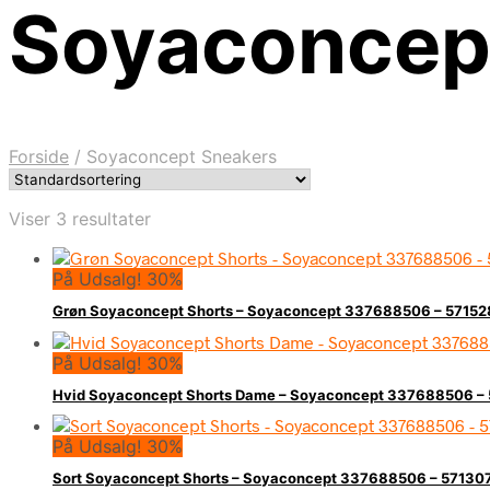
Soyaconcep
Forside
/
Soyaconcept Sneakers
Viser 3 resultater
På Udsalg! 30%
Grøn Soyaconcept Shorts – Soyaconcept 337688506 – 5715
På Udsalg! 30%
Hvid Soyaconcept Shorts Dame – Soyaconcept 337688506 –
På Udsalg! 30%
Sort Soyaconcept Shorts – Soyaconcept 337688506 – 5713