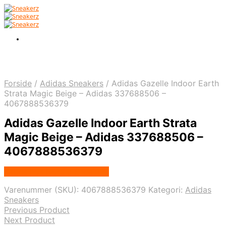
Forside
/
Adidas Sneakers
/
Adidas Gazelle Indoor Earth
Strata Magic Beige – Adidas 337688506 –
4067888536379
Adidas Gazelle Indoor Earth Strata
Magic Beige – Adidas 337688506 –
4067888536379
Købes hos Nordic Sneakers
Varenummer (SKU):
4067888536379
Kategori:
Adidas
Sneakers
Previous Product
Next Product