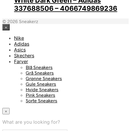
White Dark Green – Adidas
337688506 – 4066749869236
© 2026 Sneakerz
×
Nike
Adidas
Asics
Skechers
Farver
Blå Sneakers
Grå Sneakers
Grønne Sneakers
Gule Sneakers
Hvide Sneakers
Pink Sneakers
Sorte Sneakers
×
What are you looking for?