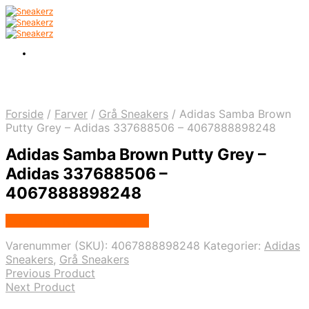
Forside
/
Farver
/
Grå Sneakers
/
Adidas Samba Brown
Putty Grey – Adidas 337688506 – 4067888898248
Adidas Samba Brown Putty Grey –
Adidas 337688506 –
4067888898248
Købes hos Nordic Sneakers
Varenummer (SKU):
4067888898248
Kategorier:
Adidas
Sneakers
,
Grå Sneakers
Previous Product
Next Product