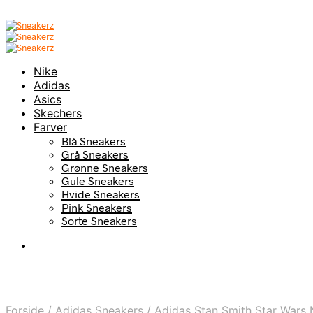
Nike
Adidas
Asics
Skechers
Farver
Blå Sneakers
Grå Sneakers
Grønne Sneakers
Gule Sneakers
Hvide Sneakers
Pink Sneakers
Sorte Sneakers
Forside
/
Adidas Sneakers
/
Adidas Stan Smith Star Wars