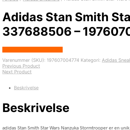
Adidas Stan Smith St
337688506 – 197607
Købes hos Nordic Sneakers
Varenummer (SKU):
197607004774
Kategori:
Adidas Snea
Previous Product
Next Product
Beskrivelse
Beskrivelse
adidas Stan Smith Star Wars Nanzuka Stormtrooper er en unik 