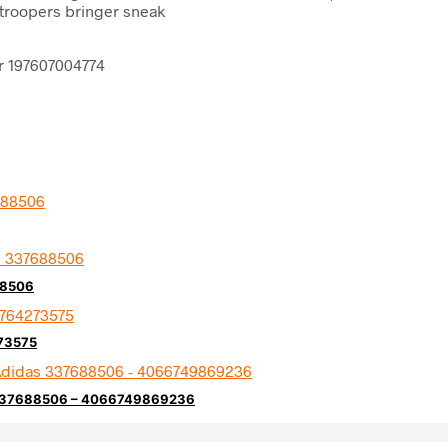
mtroopers bringer sneak
er 197607004774
88506
73575
s 337688506 – 4066749869236