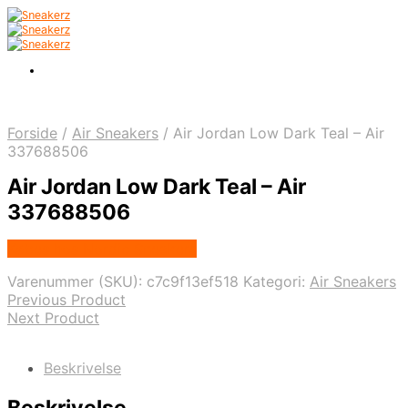
Forside
/
Air Sneakers
/
Air Jordan Low Dark Teal – Air
337688506
Air Jordan Low Dark Teal – Air
337688506
Købes hos Nordic Sneakers
Varenummer (SKU):
c7c9f13ef518
Kategori:
Air Sneakers
Previous Product
Next Product
Beskrivelse
Beskrivelse