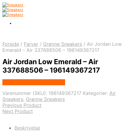
Forside
/
Farver
/
Grønne Sneakers
/
Air Jordan Low
Emerald – Air 337688506 – 196149367217
Air Jordan Low Emerald – Air
337688506 – 196149367217
Købes hos Nordic Sneakers
Varenummer (SKU):
196149367217
Kategorier:
Air
Sneakers
,
Grønne Sneakers
Previous Product
Next Product
Beskrivelse