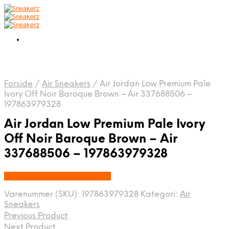
Forside
/
Air Sneakers
/
Air Jordan Low Premium Pale
Ivory Off Noir Baroque Brown – Air 337688506 –
197863979328
Air Jordan Low Premium Pale Ivory
Off Noir Baroque Brown – Air
337688506 – 197863979328
Købes hos Nordic Sneakers
Varenummer (SKU):
197863979328
Kategori:
Air
Sneakers
Previous Product
Next Product