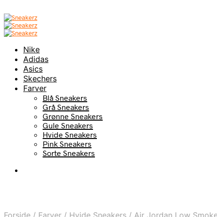
Nike
Adidas
Asics
Skechers
Farver
Blå Sneakers
Grå Sneakers
Grønne Sneakers
Gule Sneakers
Hvide Sneakers
Pink Sneakers
Sorte Sneakers
Forside
/
Farver
/
Hvide Sneakers
/
Air Jordan Low Smoke