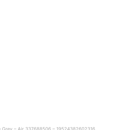
 Grey – Air 337688506 – 19524382602316