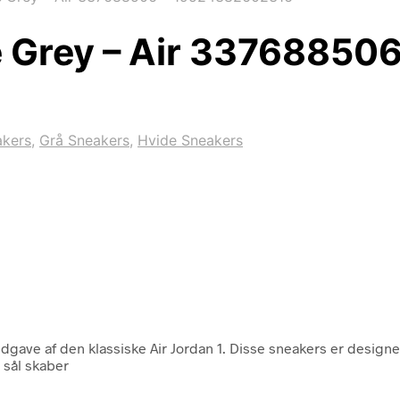
e Grey – Air 3376885
akers
,
Grå Sneakers
,
Hvide Sneakers
udgave af den klassiske Air Jordan 1. Disse sneakers er design
e sål skaber