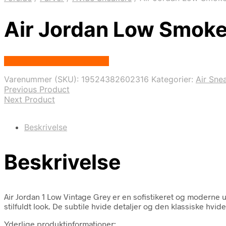
Air Jordan Low Smok
Købes hos Nordic Sneakers
Varenummer (SKU):
19524382602316
Kategorier:
Air Sne
Previous Product
Next Product
Beskrivelse
Beskrivelse
Air Jordan 1 Low Vintage Grey er en sofistikeret og moderne 
stilfuldt look. De subtile hvide detaljer og den klassiske hvid
Yderlige produktinformationer: