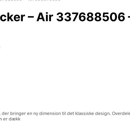
ucker – Air 33768850
s
 der bringer en ny dimension til det klassiske design. Overdele
en er dækk