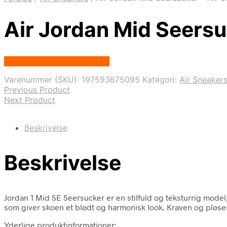
Air Jordan Mid Seers
Købes hos Nordic Sneakers
Varenummer (SKU):
197593675095
Kategori:
Air Sneaker
Previous Product
Next Product
Beskrivelse
Beskrivelse
Jordan 1 Mid SE Seersucker er en stilfuld og teksturrig model,
som giver skoen et blødt og harmonisk look. Kraven og pløs
Yderlige produktinformationer: