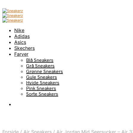
Nike
Adidas
Asics
Skechers
Farver
Blå Sneakers
Grå Sneakers
Grønne Sneakers
Gule Sneakers
Hvide Sneakers
Pink Sneakers
Sorte Sneakers
Forside
/
Air Sneakers
/
Air Jordan Mid Seersucker – Air