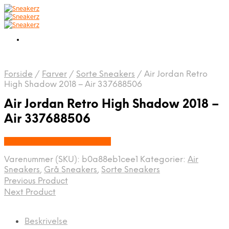
Forside
/
Farver
/
Sorte Sneakers
/
Air Jordan Retro
High Shadow 2018 – Air 337688506
Air Jordan Retro High Shadow 2018 –
Air 337688506
Købes hos Nordic Sneakers
Varenummer (SKU):
b0a88eb1cee1
Kategorier:
Air
Sneakers
,
Grå Sneakers
,
Sorte Sneakers
Previous Product
Next Product
Beskrivelse