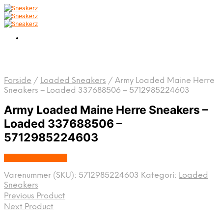
Forside
/
Loaded Sneakers
/
Army Loaded Maine Herre
Sneakers – Loaded 337688506 – 5712985224603
Army Loaded Maine Herre Sneakers –
Loaded 337688506 –
5712985224603
Købes hos Dansk
Varenummer (SKU):
5712985224603
Kategori:
Loaded
Sneakers
Previous Product
Next Product