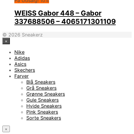
På Udsalg! 10%
WEISS Gabor 448 – Gabor
337688506 – 4065171301109
© 2026 Sneakerz
×
Nike
Adidas
Asics
Skechers
Farver
Blå Sneakers
Grå Sneakers
Grønne Sneakers
Gule Sneakers
Hvide Sneakers
Pink Sneakers
Sorte Sneakers
×