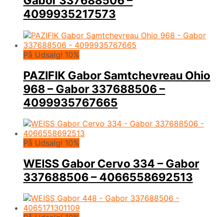
Gabor 337688506 –
4099935217573
På Udsalg! 10%
PAZIFIK Gabor Samtchevreau Ohio
968 – Gabor 337688506 –
4099935767665
På Udsalg! 10%
WEISS Gabor Cervo 334 – Gabor
337688506 – 4066558692513