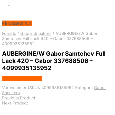
På Udsalg! 10%
Forside
/
Gabor Sneakers
/
AUBERGINE/W Gabor
Samtchev Full Lack 420 – Gabor 337688506 –
4099935135952
AUBERGINE/W Gabor Samtchev Full
Lack 420 – Gabor 337688506 –
4099935135952
Købes hos Footstore
Varenummer (SKU):
4099935135952
Kategori:
Gabor
Sneakers
Previous Product
Next Product