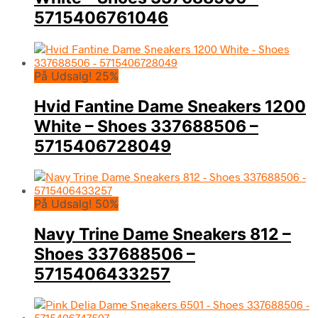
5715406761046
På Udsalg! 25%
Hvid Fantine Dame Sneakers 1200
White – Shoes 337688506 –
5715406728049
På Udsalg! 50%
Navy Trine Dame Sneakers 812 –
Shoes 337688506 –
5715406433257