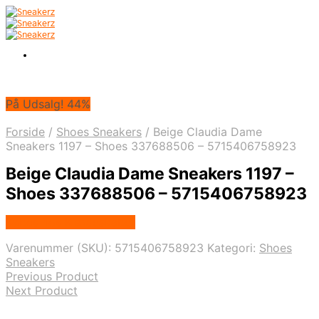
På Udsalg! 44%
Forside
/
Shoes Sneakers
/
Beige Claudia Dame
Sneakers 1197 – Shoes 337688506 – 5715406758923
Beige Claudia Dame Sneakers 1197 –
Shoes 337688506 – 5715406758923
Købes hos Klædeskabet
Varenummer (SKU):
5715406758923
Kategori:
Shoes
Sneakers
Previous Product
Next Product