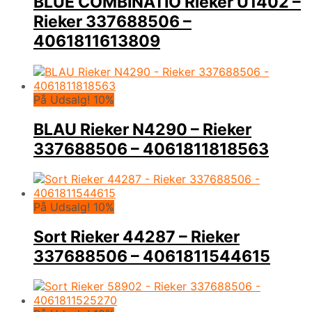
BLUE COMBINATIO Rieker U1402 –
Rieker 337688506 –
4061811613809
På Udsalg! 10%
BLAU Rieker N4290 – Rieker
337688506 – 4061811818563
På Udsalg! 10%
Sort Rieker 44287 – Rieker
337688506 – 4061811544615