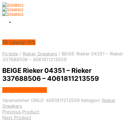
På Udsalg! 10%
Forside
/
Rieker Sneakers
/
BEIGE Rieker 04351 – Rieker
337688506 – 4061811213559
BEIGE Rieker 04351 – Rieker
337688506 – 4061811213559
Købes hos Footstore
Varenummer (SKU):
4061811213559
Kategori:
Rieker
Sneakers
Previous Product
Next Product