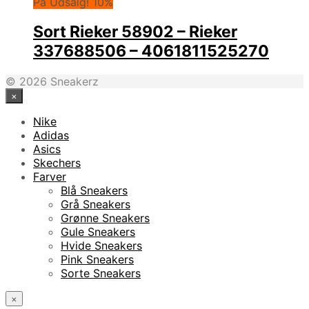
På Udsalg! 10%
Sort Rieker 58902 – Rieker
337688506 – 4061811525270
© 2026 Sneakerz
×
Nike
Adidas
Asics
Skechers
Farver
Blå Sneakers
Grå Sneakers
Grønne Sneakers
Gule Sneakers
Hvide Sneakers
Pink Sneakers
Sorte Sneakers
×