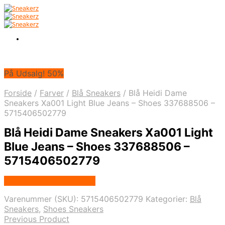
På Udsalg! 50%
Forside
/
Farver
/
Blå Sneakers
/
Blå Heidi Dame
Sneakers Xa001 Light Blue Jeans – Shoes 337688506 –
5715406502779
Blå Heidi Dame Sneakers Xa001 Light
Blue Jeans – Shoes 337688506 –
5715406502779
Købes hos Klædeskabet
Varenummer (SKU):
5715406502779
Kategorier:
Blå
Sneakers
,
Shoes Sneakers
Previous Product