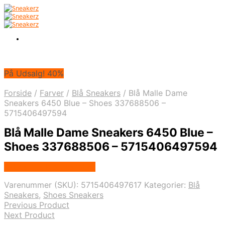
På Udsalg! 40%
Forside
/
Farver
/
Blå Sneakers
/
Blå Malle Dame
Sneakers 6450 Blue – Shoes 337688506 –
5715406497594
Blå Malle Dame Sneakers 6450 Blue –
Shoes 337688506 – 5715406497594
Købes hos Klædeskabet
Varenummer (SKU):
5715406497617
Kategorier:
Blå
Sneakers
,
Shoes Sneakers
Previous Product
Next Product