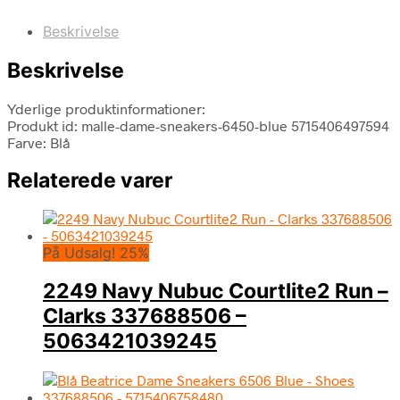
Beskrivelse
Beskrivelse
Yderlige produktinformationer:
Produkt id: malle-dame-sneakers-6450-blue 5715406497594
Farve: Blå
Relaterede varer
På Udsalg! 25%
2249 Navy Nubuc Courtlite2 Run –
Clarks 337688506 –
5063421039245