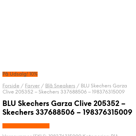
På Udsalg! 10%
Forside
/
Farver
/
Blå Sneakers
/
BLU Skechers Garza
Clive 205352 – Skechers 337688506 – 198376315009
BLU Skechers Garza Clive 205352 –
Skechers 337688506 – 198376315009
Købes hos Footstore