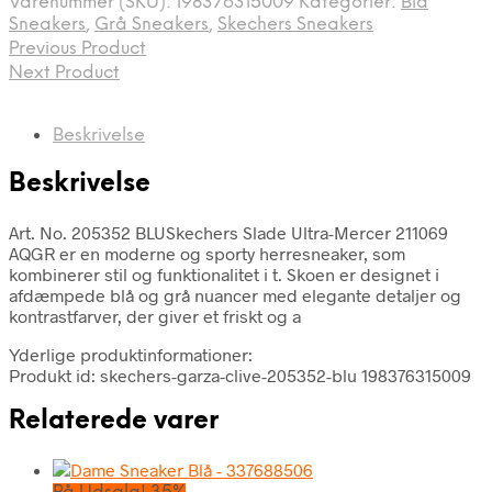
Varenummer (SKU):
198376315009
Kategorier:
Blå
Sneakers
,
Grå Sneakers
,
Skechers Sneakers
Previous Product
Next Product
Beskrivelse
Beskrivelse
Art. No. 205352 BLUSkechers Slade Ultra-Mercer 211069
AQGR er en moderne og sporty herresneaker, som
kombinerer stil og funktionalitet i t. Skoen er designet i
afdæmpede blå og grå nuancer med elegante detaljer og
kontrastfarver, der giver et friskt og a
Yderlige produktinformationer:
Produkt id: skechers-garza-clive-205352-blu 198376315009
Relaterede varer