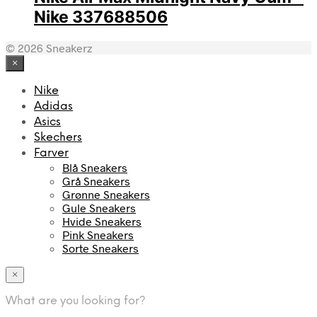
Nike 337688506
© 2026 Sneakerz
×
Nike
Adidas
Asics
Skechers
Farver
Blå Sneakers
Grå Sneakers
Grønne Sneakers
Gule Sneakers
Hvide Sneakers
Pink Sneakers
Sorte Sneakers
×
What are you looking for?