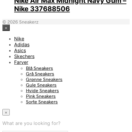
Nike Air Max Midnight Navy Gum –
Nike 337688506
© 2026 Sneakerz
×
Nike
Adidas
Asics
Skechers
Farver
Blå Sneakers
Grå Sneakers
Grønne Sneakers
Gule Sneakers
Hvide Sneakers
Pink Sneakers
Sorte Sneakers
×
What are you looking for?