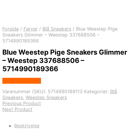
Forside
/
Farver
/
Blå Sneakers
/
Blue Weestep Pige
Sneakers Glimmer – Weestep 337688506 –
5714990189366
Blue Weestep Pige Sneakers Glimmer
– Weestep 337688506 –
5714990189366
Købes hos Dansk
Varenummer (SKU):
5714990189113
Kategorier:
Blå
Sneakers
,
Weestep Sneakers
Previous Product
Next Product
Beskrivelse