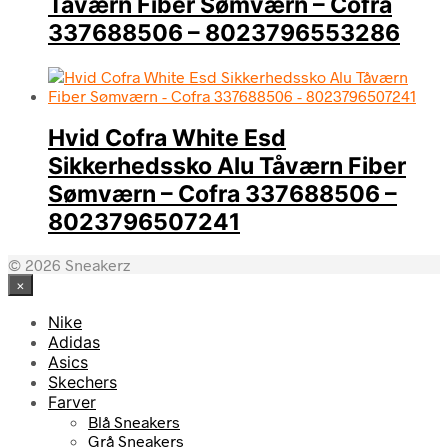
Tåværn Fiber Sømværn – Cofra
337688506 – 8023796553286
Hvid Cofra White Esd
Sikkerhedssko Alu Tåværn Fiber
Sømværn – Cofra 337688506 –
8023796507241
© 2026 Sneakerz
×
Nike
Adidas
Asics
Skechers
Farver
Blå Sneakers
Grå Sneakers