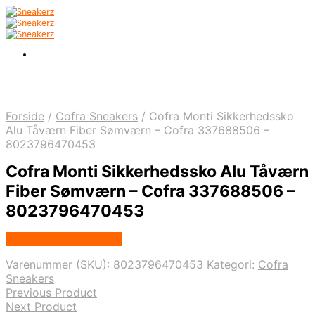
Forside
/
Cofra Sneakers
/
Cofra Monti Sikkerhedssko
Alu Tåværn Fiber Sømværn – Cofra 337688506 –
8023796470453
Cofra Monti Sikkerhedssko Alu Tåværn
Fiber Sømværn – Cofra 337688506 –
8023796470453
Købes hos Homeshop
Varenummer (SKU):
8023796470453
Kategori:
Cofra
Sneakers
Previous Product
Next Product