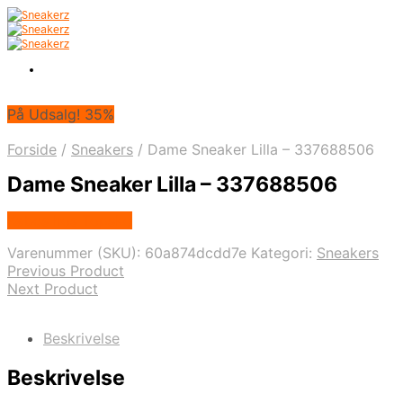
På Udsalg! 35%
Forside
/
Sneakers
/
Dame Sneaker Lilla – 337688506
Dame Sneaker Lilla – 337688506
Købes hos Topsko
Varenummer (SKU):
60a874dcdd7e
Kategori:
Sneakers
Previous Product
Next Product
Beskrivelse
Beskrivelse