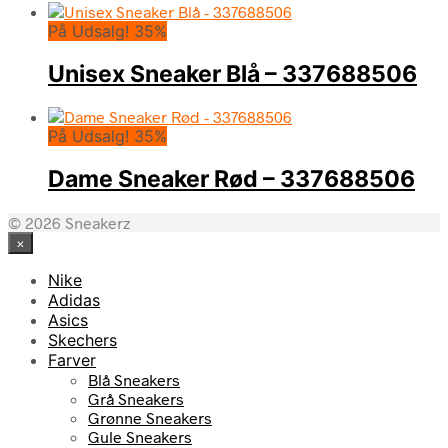
På Udsalg! 35%
Unisex Sneaker Blå – 337688506
På Udsalg! 35%
Dame Sneaker Rød – 337688506
© 2026 Sneakerz
×
Nike
Adidas
Asics
Skechers
Farver
Blå Sneakers
Grå Sneakers
Grønne Sneakers
Gule Sneakers