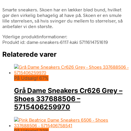
Smarte sneakers. Skoen har en lækker blød bund, hvilket
gør den virkelig behagelig at have på. Skoen er en smule
lille størrelsen, så hvis svinger du mellem to størrelser, så
anbefaler vi den største.
Yderlige produktinformationer:
Produkt id: dame-sneakers-6117-kaki 5711614751619
Relaterede varer
På Udsalg! 67%
Grå Dame Sneakers Cr626 Grey –
Shoes 337688506 –
5715406259970
På Udsalg! 33%