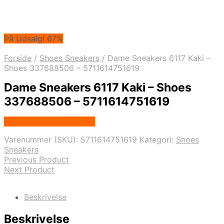
På Udsalg! 67%
Forside
/
Shoes Sneakers
/
Dame Sneakers 6117 Kaki –
Shoes 337688506 – 5711614751619
Dame Sneakers 6117 Kaki – Shoes
337688506 – 5711614751619
Købes hos Klædeskabet
Varenummer (SKU):
5711614751619
Kategori:
Shoes
Sneakers
Previous Product
Next Product
Beskrivelse
Beskrivelse