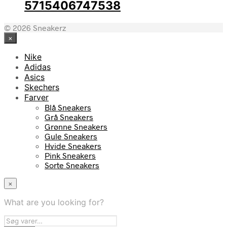
5715406747538
© 2026 Sneakerz
×
Nike
Adidas
Asics
Skechers
Farver
Blå Sneakers
Grå Sneakers
Grønne Sneakers
Gule Sneakers
Hvide Sneakers
Pink Sneakers
Sorte Sneakers
×
What are you looking for?