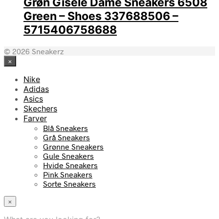
Grøn Gisele Dame Sneakers 6508
Green – Shoes 337688506 –
5715406758688
© 2026 Sneakerz
×
Nike
Adidas
Asics
Skechers
Farver
Blå Sneakers
Grå Sneakers
Grønne Sneakers
Gule Sneakers
Hvide Sneakers
Pink Sneakers
Sorte Sneakers
×