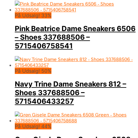
På Udsalg! 33%
Pink Beatrice Dame Sneakers 6506
– Shoes 337688506 –
5715406758541
På Udsalg! 50%
Navy Trine Dame Sneakers 812 –
Shoes 337688506 –
5715406433257
På Udsalg! 44%