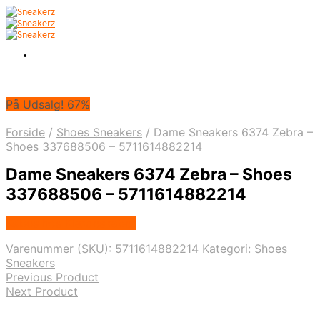
På Udsalg! 67%
Forside
/
Shoes Sneakers
/
Dame Sneakers 6374 Zebra –
Shoes 337688506 – 5711614882214
Dame Sneakers 6374 Zebra – Shoes
337688506 – 5711614882214
Købes hos Klædeskabet
Varenummer (SKU):
5711614882214
Kategori:
Shoes
Sneakers
Previous Product
Next Product