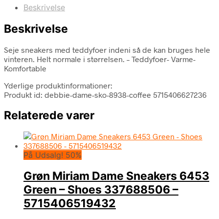
Beskrivelse
Beskrivelse
Seje sneakers med teddyfoer indeni så de kan bruges hele
vinteren. Helt normale i størrelsen. – Teddyfoer- Varme-
Komfortable
Yderlige produktinformationer:
Produkt id: debbie-dame-sko-8938-coffee 5715406627236
Relaterede varer
På Udsalg! 50%
Grøn Miriam Dame Sneakers 6453
Green – Shoes 337688506 –
5715406519432