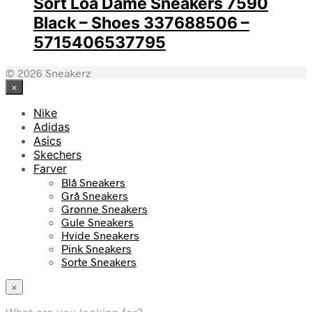
Sort Loa Dame Sneakers 7590
Black – Shoes 337688506 –
5715406537795
© 2026 Sneakerz
×
Nike
Adidas
Asics
Skechers
Farver
Blå Sneakers
Grå Sneakers
Grønne Sneakers
Gule Sneakers
Hvide Sneakers
Pink Sneakers
Sorte Sneakers
×