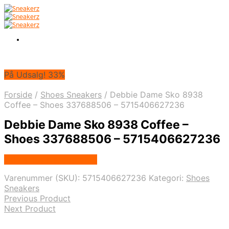
På Udsalg! 33%
Forside
/
Shoes Sneakers
/
Debbie Dame Sko 8938
Coffee – Shoes 337688506 – 5715406627236
Debbie Dame Sko 8938 Coffee –
Shoes 337688506 – 5715406627236
Købes hos Klædeskabet
Varenummer (SKU):
5715406627236
Kategori:
Shoes
Sneakers
Previous Product
Next Product