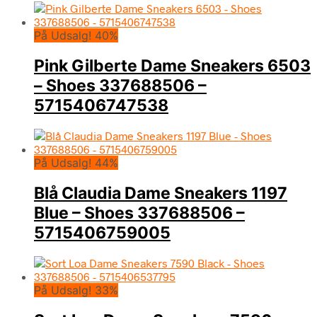
På Udsalg! 40%
Pink Gilberte Dame Sneakers 6503
– Shoes 337688506 –
5715406747538
På Udsalg! 44%
Blå Claudia Dame Sneakers 1197
Blue – Shoes 337688506 –
5715406759005
På Udsalg! 33%