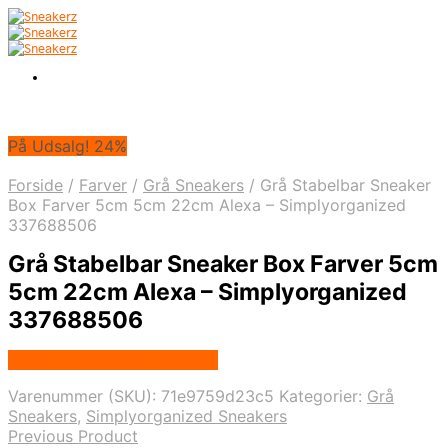
På Udsalg! 24%
Forside
/
Farver
/
Grå Sneakers
/
Grå Stabelbar Sneaker
Box Farver 5cm 5cm 22cm Alexa – Simplyorganized
337688506
Grå Stabelbar Sneaker Box Farver 5cm
5cm 22cm Alexa – Simplyorganized
337688506
Købes hos Simplyorganized
Varenummer (SKU):
71e9759d23c5
Kategorier:
Grå
Sneakers
,
Simplyorganized Sneakers
Previous Product