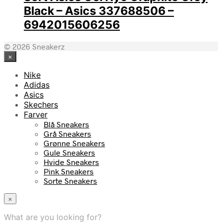
Black – Asics 337688506 –
6942015606256
© 2026 Sneakerz
×
Nike
Adidas
Asics
Skechers
Farver
Blå Sneakers
Grå Sneakers
Grønne Sneakers
Gule Sneakers
Hvide Sneakers
Pink Sneakers
Sorte Sneakers
×
What are you looking for?