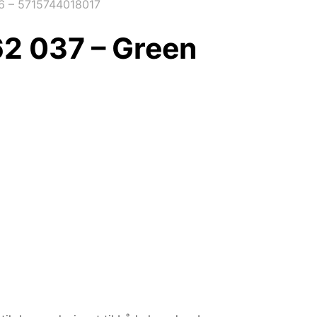
6 – 5715744018017
2 037 – Green