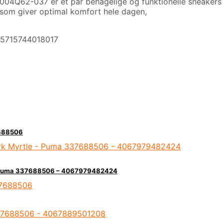
4Q62-037 er et par behagelige og funktionelle sneakers t
le, som giver optimal komfort hele dagen,
 5715744018017
7688506
 – Puma 337688506 – 4067979482424