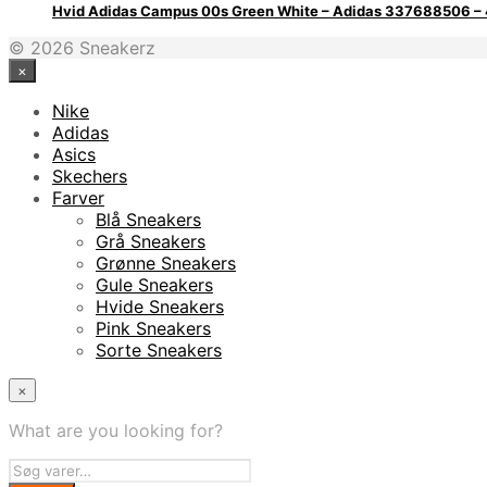
Hvid Adidas Campus 00s Green White – Adidas 337688506 
© 2026 Sneakerz
×
Nike
Adidas
Asics
Skechers
Farver
Blå Sneakers
Grå Sneakers
Grønne Sneakers
Gule Sneakers
Hvide Sneakers
Pink Sneakers
Sorte Sneakers
×
What are you looking for?