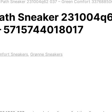
Path Sneaker 231004q62 037 – Green Comfort 33768850
ath Sneaker 231004q6
– 5715744018017
mfort Sneakers
,
Grønne Sneakers