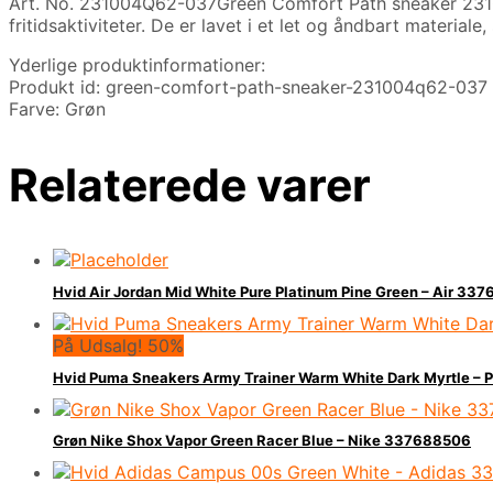
Art. No. 231004Q62-037Green Comfort Path sneaker 23100
fritidsaktiviteter. De er lavet i et let og åndbart materia
Yderlige produktinformationer:
Produkt id: green-comfort-path-sneaker-231004q62-037
Farve: Grøn
Relaterede varer
Hvid Air Jordan Mid White Pure Platinum Pine Green – Air 33
På Udsalg! 50%
Hvid Puma Sneakers Army Trainer Warm White Dark Myrtle
Grøn Nike Shox Vapor Green Racer Blue – Nike 337688506