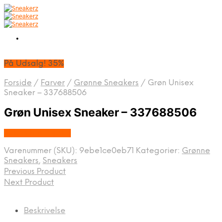
På Udsalg! 35%
Forside
/
Farver
/
Grønne Sneakers
/
Grøn Unisex
Sneaker – 337688506
Grøn Unisex Sneaker – 337688506
Købes hos Topsko
Varenummer (SKU):
9ebe1ce0eb71
Kategorier:
Grønne
Sneakers
,
Sneakers
Previous Product
Next Product
Beskrivelse