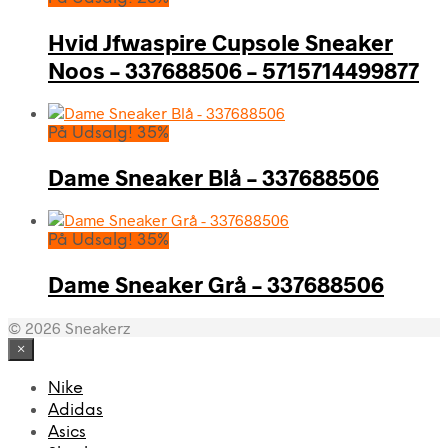
Hvid Jfwaspire Cupsole Sneaker
Noos – 337688506 – 5715714499877
På Udsalg! 35%
Dame Sneaker Blå – 337688506
På Udsalg! 35%
Dame Sneaker Grå – 337688506
© 2026 Sneakerz
×
Nike
Adidas
Asics