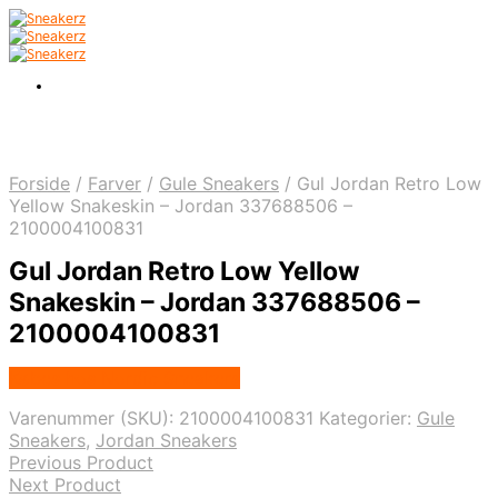
Forside
/
Farver
/
Gule Sneakers
/
Gul Jordan Retro Low
Yellow Snakeskin – Jordan 337688506 –
2100004100831
Gul Jordan Retro Low Yellow
Snakeskin – Jordan 337688506 –
2100004100831
Købes hos Nordic Sneakers
Varenummer (SKU):
2100004100831
Kategorier:
Gule
Sneakers
,
Jordan Sneakers
Previous Product
Next Product