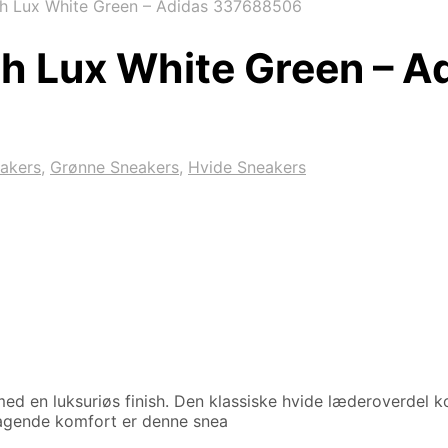
th Lux White Green – Adidas 337688506
th Lux White Green – 
akers
,
Grønne Sneakers
,
Hvide Sneakers
ed en luksuriøs finish. Den klassiske hvide læderoverdel ko
ragende komfort er denne snea