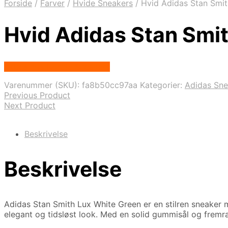
Forside
/
Farver
/
Hvide Sneakers
/
Hvid Adidas Stan Smi
Hvid Adidas Stan Smi
Købes hos Nordic Sneakers
Varenummer (SKU):
fa8b50cc97aa
Kategorier:
Adidas Sne
Previous Product
Next Product
Beskrivelse
Beskrivelse
Adidas Stan Smith Lux White Green er en stilren sneaker m
elegant og tidsløst look. Med en solid gummisål og frem