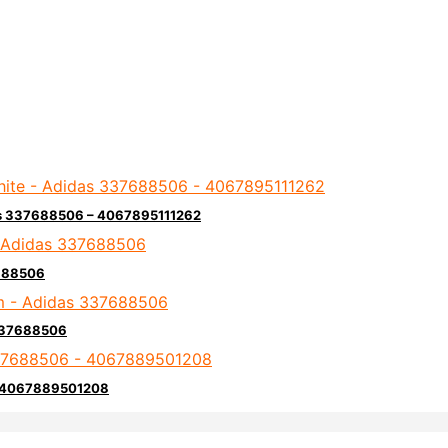
das 337688506 – 4067895111262
7688506
 337688506
– 4067889501208