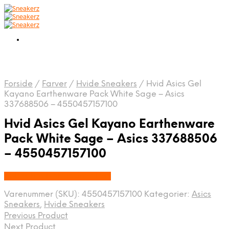
Forside
/
Farver
/
Hvide Sneakers
/
Hvid Asics Gel
Kayano Earthenware Pack White Sage – Asics
337688506 – 4550457157100
Hvid Asics Gel Kayano Earthenware
Pack White Sage – Asics 337688506
– 4550457157100
Købes hos Nordic Sneakers
Varenummer (SKU):
4550457157100
Kategorier:
Asics
Sneakers
,
Hvide Sneakers
Previous Product
Next Product