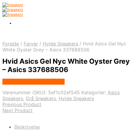
Forside
/
Farver
/
Hvide Sneakers
/
Hvid Asics Gel Nyc
White Oyster Grey – Asics 337688506
Hvid Asics Gel Nyc White Oyster Grey
– Asics 337688506
Købes hos Nordic Sneakers
Varenummer (SKU):
5ef1c02ef545
Kategorier:
Asics
Sneakers
,
Grå Sneakers
,
Hvide Sneakers
Previous Product
Next Product
Beskrivelse