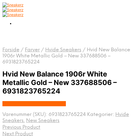
Forside
/
Farver
/
Hvide Sneakers
/
Hvid New Balance
1906r White Metallic Gold – New 337688506 –
6931823765224
Hvid New Balance 1906r White
Metallic Gold – New 337688506 –
6931823765224
Købes hos Nordic Sneakers
Varenummer (SKU):
6931823765224
Kategorier:
Hvide
Sneakers
,
New Sneakers
Previous Product
Next Product