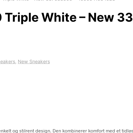
 Triple White – New 3
neakers
,
New Sneakers
enkelt og stilrent design. Den kombinerer komfort med et tidl