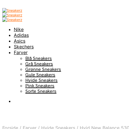
Nike
Adidas
Asics
Skechers
Farver
Blå Sneakers
Grå Sneakers
Grønne Sneakers
Gule Sneakers
Hvide Sneakers
Pink Sneakers
Sorte Sneakers
Forside
/
Farver
/
Hvide Sneakers
/
Hvid New Balance 530