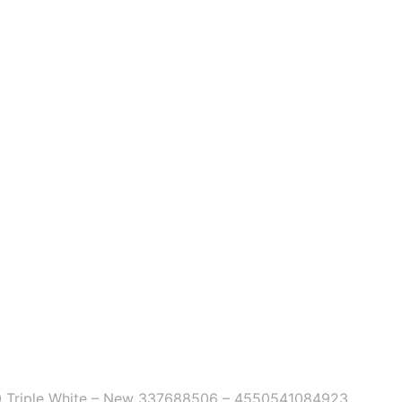
 Triple White – New 337688506 – 4550541084923