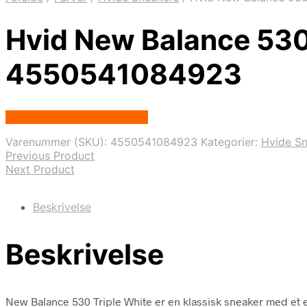
Hvid New Balance 530
4550541084923
Købes hos Nordic Sneakers
Varenummer (SKU):
4550541084923
Kategorier:
Hvide S
Previous Product
Next Product
Beskrivelse
Beskrivelse
New Balance 530 Triple White er en klassisk sneaker med et 