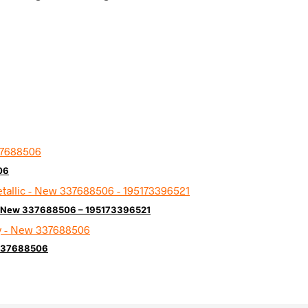
06
c – New 337688506 – 195173396521
 337688506