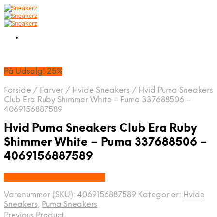
På Udsalg! 25%
Forside
/
Farver
/
Hvide Sneakers
/
Hvid Puma Sneakers
Club Era Ruby Shimmer White – Puma 337688506 –
4069156887589
Hvid Puma Sneakers Club Era Ruby
Shimmer White – Puma 337688506 –
4069156887589
Købes hos Fashionbystrand
Varenummer (SKU):
4069156887589
Kategorier:
Hvide
Sneakers
,
Puma Sneakers
Previous Product