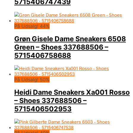
5715406747439
På Udsalg! 44%
Grøn Gisele Dame Sneakers 6508
Green – Shoes 337688506 –
5715406758688
På Udsalg! 50%
Heidi Dame Sneakers Xa001 Rosso
– Shoes 337688506 –
5715406502953