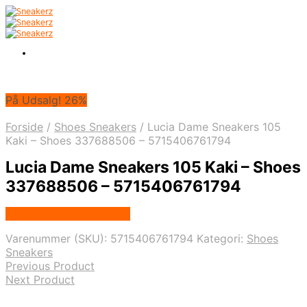
På Udsalg! 26%
Forside
/
Shoes Sneakers
/
Lucia Dame Sneakers 105
Kaki – Shoes 337688506 – 5715406761794
Lucia Dame Sneakers 105 Kaki – Shoes
337688506 – 5715406761794
Købes hos Klædeskabet
Varenummer (SKU):
5715406761794
Kategori:
Shoes
Sneakers
Previous Product
Next Product