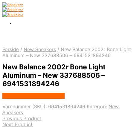
Forside
/
New Sneakers
/
New Balance 2002r Bone Light
Aluminum – New 337688506 – 6941531894246
New Balance 2002r Bone Light
Aluminum – New 337688506 –
6941531894246
Købes hos Nordic Sneakers
Varenummer (SKU):
6941531894246
Kategori:
New
Sneakers
Previous Product
Next Product