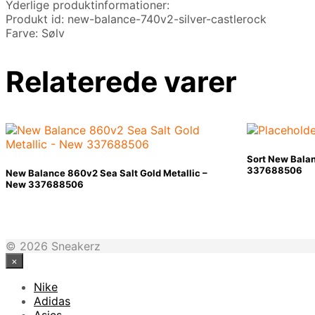
Yderlige produktinformationer:
Produkt id: new-balance-740v2-silver-castlerock
Farve: Sølv
Relaterede varer
Sort New Bala
337688506
New Balance 860v2 Sea Salt Gold Metallic –
New 337688506
© 2026 Sneakerz
×
Nike
Adidas
Asics