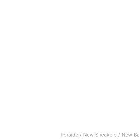
Forside
/
New Sneakers
/
New Bal