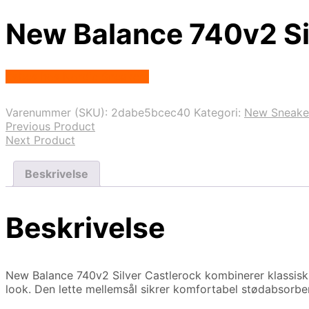
New Balance 740v2 Si
Købes hos Nordic Sneakers
Varenummer (SKU):
2dabe5bcec40
Kategori:
New Sneake
Previous Product
Next Product
Beskrivelse
Beskrivelse
New Balance 740v2 Silver Castlerock kombinerer klassisk
look. Den lette mellemsål sikrer komfortabel stødabsorbe