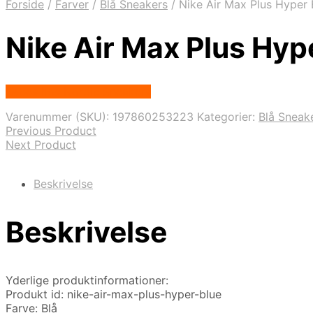
Forside
/
Farver
/
Blå Sneakers
/
Nike Air Max Plus Hyper
Nike Air Max Plus Hy
Købes hos Nordic Sneakers
Varenummer (SKU):
197860253223
Kategorier:
Blå Sneak
Previous Product
Next Product
Beskrivelse
Beskrivelse
Yderlige produktinformationer:
Produkt id: nike-air-max-plus-hyper-blue
Farve: Blå