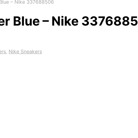
 Blue – Nike 337688506
per Blue – Nike 337688
ers
,
Nike Sneakers