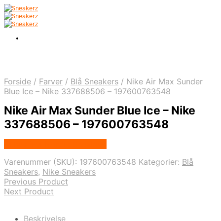
Forside
/
Farver
/
Blå Sneakers
/
Nike Air Max Sunder
Blue Ice – Nike 337688506 – 197600763548
Nike Air Max Sunder Blue Ice – Nike
337688506 – 197600763548
Købes hos Nordic Sneakers
Varenummer (SKU):
197600763548
Kategorier:
Blå
Sneakers
,
Nike Sneakers
Previous Product
Next Product
Beskrivelse