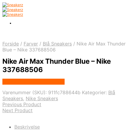
Forside
/
Farver
/
Blå Sneakers
/
Nike Air Max Thunder
Blue – Nike 337688506
Nike Air Max Thunder Blue – Nike
337688506
Købes hos Nordic Sneakers
Varenummer (SKU):
911fc788644b
Kategorier:
Blå
Sneakers
,
Nike Sneakers
Previous Product
Next Product
Beskrivelse