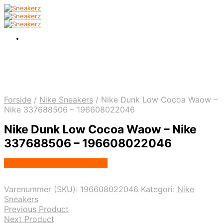
Forside
/
Nike Sneakers
/
Nike Dunk Low Cocoa Waow –
Nike 337688506 – 196608022046
Nike Dunk Low Cocoa Waow – Nike
337688506 – 196608022046
Købes hos Nordic Sneakers
Varenummer (SKU):
196608022046
Kategori:
Nike
Sneakers
Previous Product
Next Product