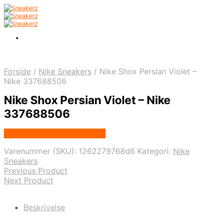
Forside
/
Nike Sneakers
/
Nike Shox Persian Violet –
Nike 337688506
Nike Shox Persian Violet – Nike
337688506
Købes hos Nordic Sneakers
Varenummer (SKU):
1262279768d6
Kategori:
Nike
Sneakers
Previous Product
Next Product
Beskrivelse