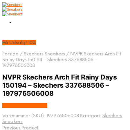
På Udsalg! 10%
Forside
/
Skechers Sneakers
/
NVPR Skechers Arch Fit
Rainy Days 150194 – Skechers 337688506 –
197976506008
NVPR Skechers Arch Fit Rainy Days
150194 – Skechers 337688506 –
197976506008
Købes hos Footstore
Varenummer (SKU):
197976506008
Kategori:
Skechers
Sneakers
Previous Product