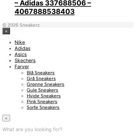
– Adidas 337688506 –
4067888538403
© 2026 Sneakerz
×
Nike
Adidas
Asics
Skechers
Farver
Blå Sneakers
Grå Sneakers
Grønne Sneakers
Gule Sneakers
Hvide Sneakers
Pink Sneakers
Sorte Sneakers
×
What are you looking for?