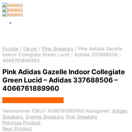
Forside
/
Farver
/
Pink Sneakers
/
Pink Adidas Gazelle
Indoor Collegiate Green Lucid – Adidas 337688506 –
4066761889960
Pink Adidas Gazelle Indoor Collegiate
Green Lucid – Adidas 337688506 –
4066761889960
Købes hos Nordic Sneakers
Varenummer (SKU):
4066761889960
Kategorier:
Adidas
Sneakers
,
Grønne Sneakers
,
Pink Sneakers
Previous Product
Next Product