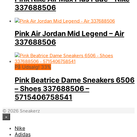
337688506
Pink Air Jordan Mid Legend – Air
337688506
På Udsalg! 33%
Pink Beatrice Dame Sneakers 6506
– Shoes 337688506 –
5715406758541
© 2026 Sneakerz
×
Nike
Adidas