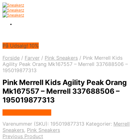
På Udsalg! 10%
Forside
/
Farver
/
Pink Sneakers
/
Pink Merrell Kids
Agility Peak Orang Mk167557 – Merrell 337688506 –
195019877313
Pink Merrell Kids Agility Peak Orang
Mk167557 – Merrell 337688506 –
195019877313
Købes hos Footstore
Varenummer (SKU):
195019877313
Kategorier:
Merrell
Sneakers
,
Pink Sneakers
Previous Product