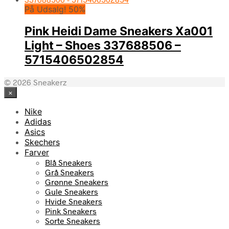
På Udsalg! 50%
Pink Heidi Dame Sneakers Xa001
Light – Shoes 337688506 –
5715406502854
© 2026 Sneakerz
×
Nike
Adidas
Asics
Skechers
Farver
Blå Sneakers
Grå Sneakers
Grønne Sneakers
Gule Sneakers
Hvide Sneakers
Pink Sneakers
Sorte Sneakers