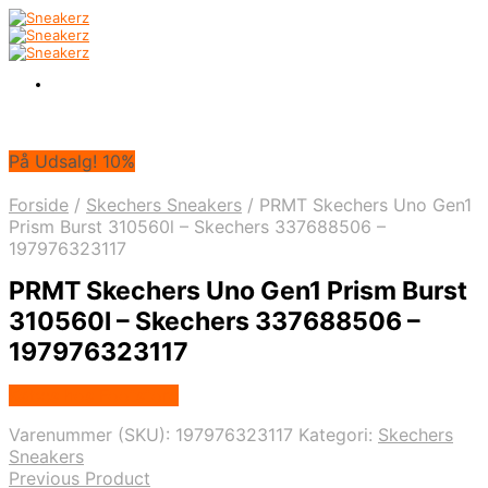
På Udsalg! 10%
Forside
/
Skechers Sneakers
/
PRMT Skechers Uno Gen1
Prism Burst 310560l – Skechers 337688506 –
197976323117
PRMT Skechers Uno Gen1 Prism Burst
310560l – Skechers 337688506 –
197976323117
Købes hos Footstore
Varenummer (SKU):
197976323117
Kategori:
Skechers
Sneakers
Previous Product