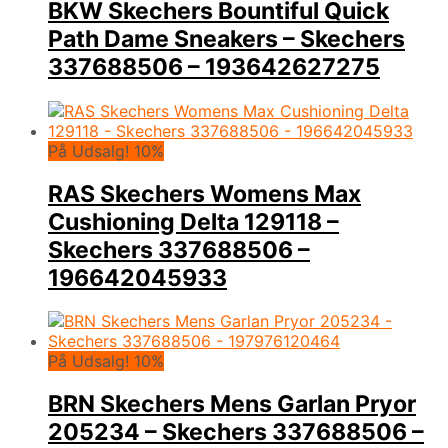
BKW Skechers Bountiful Quick
Path Dame Sneakers – Skechers
337688506 – 193642627275
På Udsalg! 10%
RAS Skechers Womens Max
Cushioning Delta 129118 –
Skechers 337688506 –
196642045933
På Udsalg! 10%
BRN Skechers Mens Garlan Pryor
205234 – Skechers 337688506 –