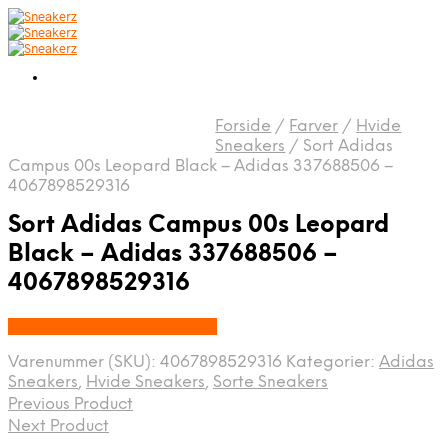
Forside
/
Farver
/
Hvide
Sneakers
/
Sort Adidas
Campus 00s Leopard Black – Adidas 337688506 –
4067898529316
Sort Adidas Campus 00s Leopard
Black – Adidas 337688506 –
4067898529316
Købes hos Nordic Sneakers
Varenummer (SKU):
4067898529316
Kategorier:
Adidas
Sneakers
,
Hvide Sneakers
,
Sorte Sneakers
Previous Product
Next Product