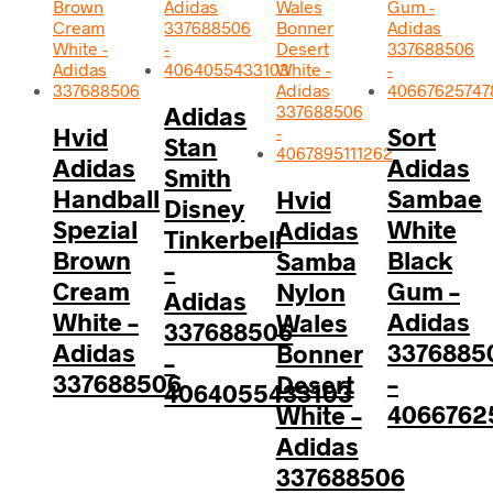
Adidas
Hvid
Sort
Stan
Adidas
Adidas
Smith
Handball
Sambae
Hvid
Disney
Spezial
White
Adidas
Tinkerbell
Brown
Black
Samba
–
Cream
Gum –
Nylon
Adidas
White –
Adidas
Wales
337688506
Adidas
3376885
Bonner
–
337688506
–
Desert
4064055433103
4066762
White –
Adidas
337688506