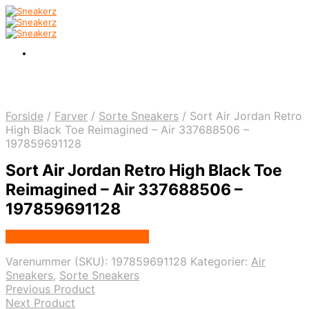
Forside
/
Farver
/
Sorte Sneakers
/
Sort Air Jordan Retro
High Black Toe Reimagined – Air 337688506 –
197859691128
Sort Air Jordan Retro High Black Toe
Reimagined – Air 337688506 –
197859691128
Købes hos Nordic Sneakers
Varenummer (SKU):
197859691128
Kategorier:
Air
Sneakers
,
Sorte Sneakers
Previous Product
Next Product