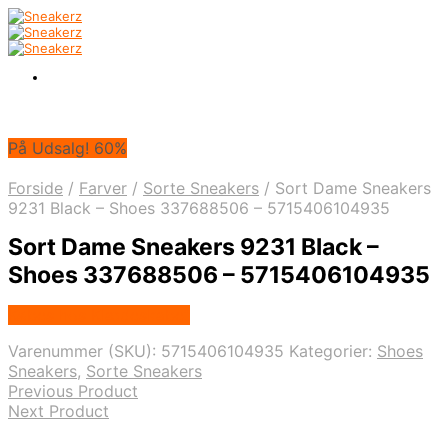
På Udsalg! 60%
Forside
/
Farver
/
Sorte Sneakers
/
Sort Dame Sneakers
9231 Black – Shoes 337688506 – 5715406104935
Sort Dame Sneakers 9231 Black –
Shoes 337688506 – 5715406104935
Købes hos Klædeskabet
Varenummer (SKU):
5715406104935
Kategorier:
Shoes
Sneakers
,
Sorte Sneakers
Previous Product
Next Product