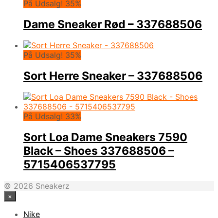
På Udsalg! 35%
Dame Sneaker Rød – 337688506
På Udsalg! 35%
Sort Herre Sneaker – 337688506
På Udsalg! 33%
Sort Loa Dame Sneakers 7590
Black – Shoes 337688506 –
5715406537795
© 2026 Sneakerz
×
Nike